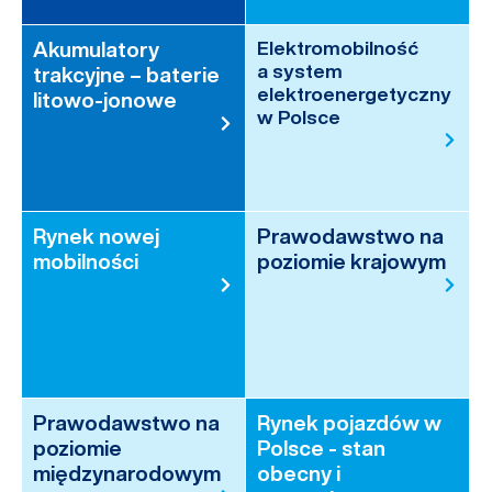
Akumulatory
Elektromobilność
a system
trakcyjne – baterie
elektroenergetyczny
litowo-jonowe
w Polsce
Rynek nowej
Prawodawstwo na
mobilności
poziomie krajowym
Prawodawstwo na
Rynek pojazdów w
poziomie
Polsce - stan
międzynarodowym
obecny i