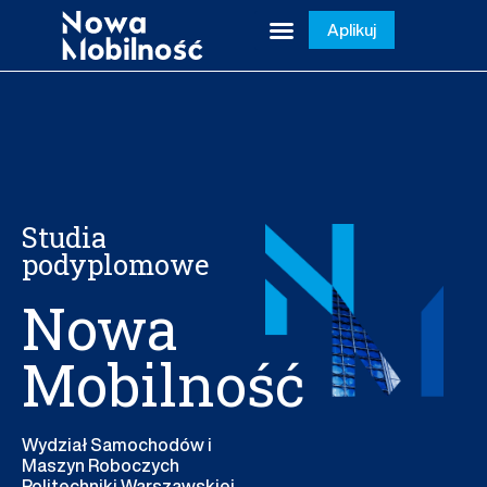
Aplikuj
Studia
podyplomowe
Nowa
Mobilność
Wydział Samochodów i
Maszyn Roboczych
Politechniki Warszawskiej