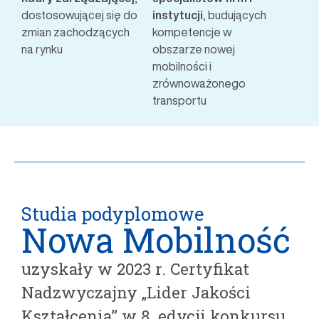
dostosowującej się do
instytucji
, budujących
zmian zachodzących
kompetencje w
na rynku
obszarze nowej
mobilności i
zrównoważonego
transportu
Studia podyplomowe
Nowa Mobilność
uzyskały w 2023 r. Certyfikat
Nadzwyczajny „Lider Jakości
Kształcenia” w 8. edycji konkursu